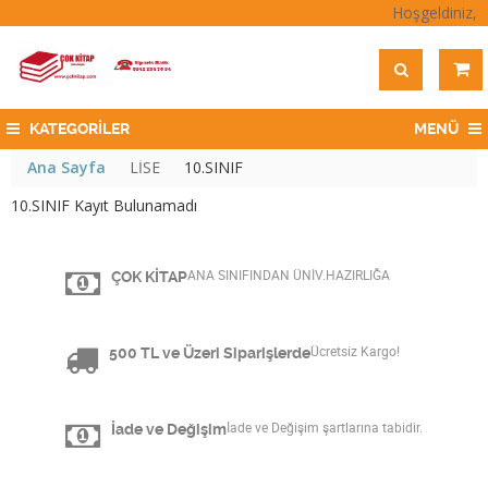
Hoşgeldiniz,
KATEGORİLER
MENÜ
Ana Sayfa
LİSE
10.SINIF
10.SINIF Kayıt Bulunamadı
ÇOK KİTAP
ANA SINIFINDAN ÜNİV.HAZIRLIĞA
500 TL ve Üzeri Siparişlerde
Ücretsiz Kargo!
İade ve Değişim
İade ve Değişim şartlarına tabidir.