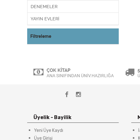
DENEMELER
YAYIN EVLERİ
Filtreleme
ÇOK KİTAP
5
ANA SINIFINDAN ÜNİV.HAZIRLIĞA
Ü
Üyelik - Bayilik
Yeni Üye Kaydı
Üye Girişi
K