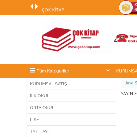
ÇOK KİTAP
DESTEK NUMARAMIZ 0542 254 70 54
:)
Tüm Kategoriler
KURUMSA
Ana 
KURUMSAL SATIŞ
YAYIN E
İLK OKUL
ORTA OKUL
LİSE
TYT - AYT