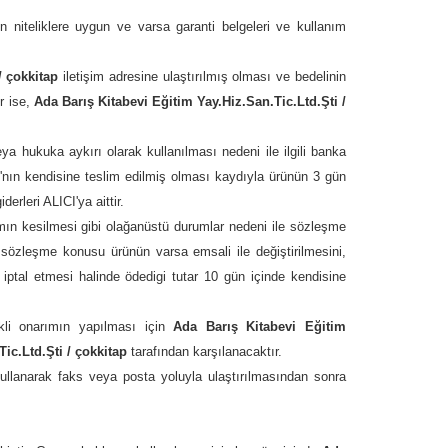
n niteliklere uygun ve varsa garanti belgeleri ve kullanım
/ çokkitap
iletişim adresine ulaştırılmış olması ve bedelinin
r ise,
Ada Barış Kitabevi Eğitim Yay.Hiz.San.Tic.Ltd.Şti /
a hukuka aykırı olarak kullanılması nedeni ile ilgili banka
ın kendisine teslim edilmiş olması kaydıyla ürünün 3 gün
erleri ALICI'ya aittir.
mın kesilmesi gibi olağanüstü durumlar nedeni ile sözleşme
 sözleşme konusu ürünün varsa emsali ile değiştirilmesini,
 iptal etmesi halinde ödedigi tutar 10 gün içinde kendisine
ekli onarımın yapılması için
Ada Barış Kitabevi Eğitim
ic.Ltd.Şti / çokkitap
tarafından karşılanacaktır.
kullanarak faks veya posta yoluyla ulaştırılmasından sonra