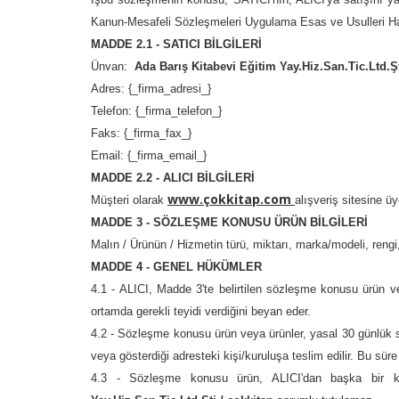
Kanun-Mesafeli Sözleşmeleri Uygulama Esas ve Usulleri Hak
MADDE 2.1 - SATICI BİLGİLERİ
Ünvan:
Ada Barış Kitabevi Eğitim Yay.Hiz.San.Tic.Ltd.Şt
Adres: {_firma_adresi_}
Telefon: {_firma_telefon_}
Faks: {_firma_fax_}
Email: {_firma_email_}
MADDE 2.2 - ALICI BİLGİLERİ
www.çokkitap.com
Müşteri olarak
alışveriş sitesine üy
MADDE 3 - SÖZLEŞME KONUSU ÜRÜN BİLGİLERİ
Malın / Ürünün / Hizmetin türü, miktarı, marka/modeli, rengi,
MADDE 4 - GENEL HÜKÜMLER
4.1 - ALICI, Madde 3'te belirtilen sözleşme konusu ürün veya
ortamda gerekli teyidi verdiğini beyan eder.
4.2 - Sözleşme konusu ürün veya ürünler, yasal 30 günlük sür
veya gösterdiği adresteki kişi/kuruluşa teslim edilir. Bu sür
4.3 - Sözleşme konusu ürün, ALICI'dan başka bir kiş