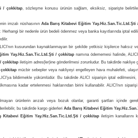
i / çokkitap
, sözleşme konusu ürünün sağlam, eksiksiz, siparişte belirtile
enin imzalı nüshasının
Ada Barış Kitabevi Eğitim Yay.Hiz.San.Tic.Ltd.Şti 
r. Herhangi bir nedenle ürün bedeli ödenmez veya banka kayıtlarında iptal edili
ilir.
ALICI'nın kusurundan kaynaklanmayan bir şekilde yetkisiz kişilerce haksız vey
itim Yay.Hiz.San.Tic.Ltd.Şti / çokkitap
namına ödememesi halinde, ALICI'n
/ çokkitap
iletişim adres(ler)ine gönderilmesi zorunludur. Bu takdirde nakliye gid
 çokkitap
mücbir sebepler veya nakliyeyi engelleyen hava muhalefeti, ulaşı
I'ya bildirmekle yükümlüdür. Bu takdirde ALICI siparişin iptal edilmesini,
kmasına kadar ertelenmesi haklarından birini kullanabilir. ALICI'nın siparişi
lmayan ürünlerin arızalı veya bozuk olanlar, garanti şartları içinde ger
erilebilir, bu takdirde kargo giderleri
Ada Barış Kitabevi Eğitim Yay.Hiz.San.T
 Kitabevi Eğitim Yay.Hiz.San.Tic.Ltd.Şti / çokkitap
iletişim kanallarını 