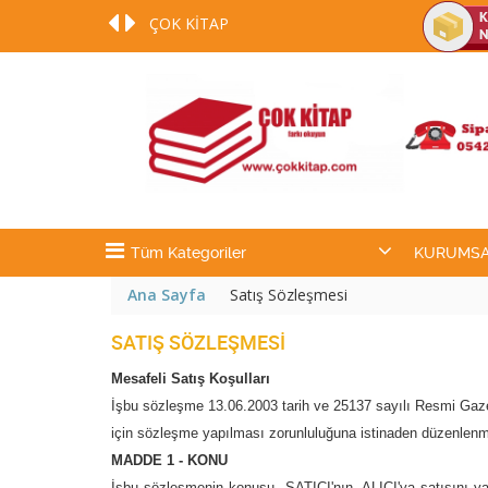
ÇOK KİTAP
DESTEK NUMARAMIZ 0542 254 70 54
:)
Tüm Kategoriler
KURUMSA
Ana Sayfa
Satış Sözleşmesi
SATIŞ SÖZLEŞMESI
Mesafeli Satış Koşulları
İşbu sözleşme 13.06.2003 tarih ve 25137 sayılı Resmi Gaze
için sözleşme yapılması zorunluluğuna istinaden düzenlenmi
MADDE 1 - KONU
İşbu sözleşmenin konusu, SATICI'nın, ALICI'ya satışını yaptı