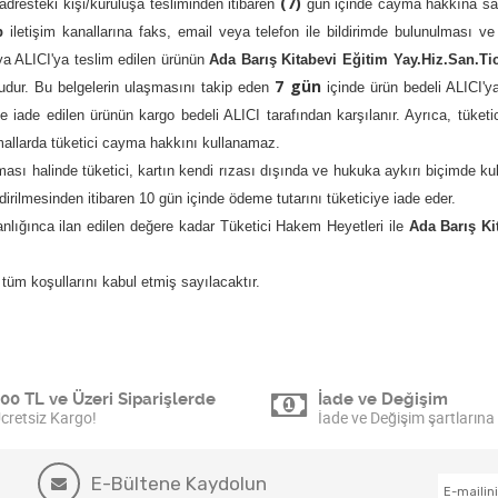
(7)
dresteki kişi/kuruluşa tesliminden itibaren
gün içinde cayma hakkına sahi
p
iletişim kanallarına faks, email veya telefon ile bildirimde bulunulması v
eya ALICI'ya teslim edilen ürünün
Ada Barış Kitabevi Eğitim Yay.Hiz.San.Tic
7 gün
nludur. Bu belgelerin ulaşmasını takip eden
içinde ürün bedeli ALICI'ya
iade edilen ürünün kargo bedeli ALICI tarafından karşılanır. Ayrıca, tüketici
n mallarda tüketici cayma hakkını kullanamaz.
ası halinde tüketici, kartın kendi rızası dışında ve hukuka aykırı biçimde kul
ildirilmesinden itibaren 10 gün içinde ödeme tutarını tüketiciye iade eder.
lığınca ilan edilen değere kadar Tüketici Hakem Heyetleri ile
Ada Barış Ki
üm koşullarını kabul etmiş sayılacaktır.
00 TL ve Üzeri Siparişlerde
İade ve Değişim
cretsiz Kargo!
İade ve Değişim şartlarına 
E-Bültene Kaydolun