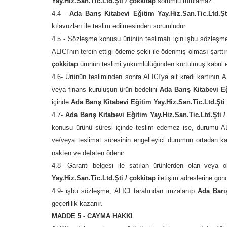
Yay.Hiz.San.Tic.Ltd.Şti / çokkitap
sorumlu tutulamaz.
4.4 -
Ada Barış Kitabevi Eğitim Yay.Hiz.San.Tic.Ltd.Şt
kılavuzları ile teslim edilmesinden sorumludur.
4.5 - Sözleşme konusu ürünün teslimatı için işbu sözleşm
ALICI'nın tercih ettigi ödeme şekli ile ödenmiş olması şarttı
çokkitap
ürünün teslimi yükümlülüğünden kurtulmuş kabul ed
4.6- Ürünün tesliminden sonra ALICI'ya ait kredi kartının 
veya finans kuruluşun ürün bedelini
Ada Barış Kitabevi Eğ
içinde
Ada Barış Kitabevi Eğitim Yay.Hiz.San.Tic.Ltd.Şti 
4.7-
Ada Barış Kitabevi Eğitim Yay.Hiz.San.Tic.Ltd.Şti /
konusu ürünü süresi içinde teslim edemez ise, durumu ALIC
ve/veya teslimat süresinin engelleyici durumun ortadan kal
nakten ve defaten ödenir.
4.8- Garanti belgesi ile satılan ürünlerden olan veya o
Yay.Hiz.San.Tic.Ltd.Şti / çokkitap
iletişim adreslerine gönd
4.9- işbu sözleşme, ALICI tarafından imzalanıp
Ada Barış
geçerlilik kazanır.
MADDE 5 - CAYMA HAKKI