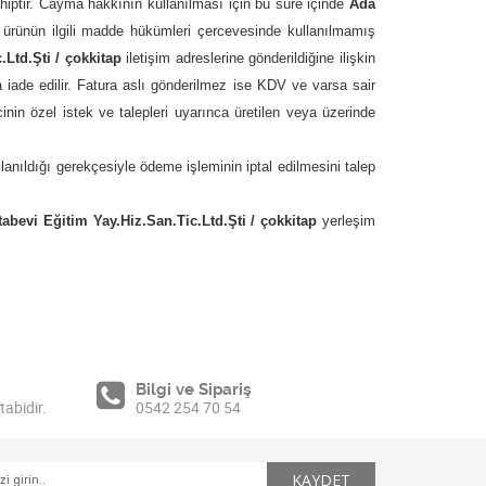
ptir. Cayma hakkının kullanılması için bu süre içinde
Ada
e ürünün ilgili madde hükümleri çercevesinde kullanılmamış
.Ltd.Şti / çokkitap
iletişim adreslerine gönderildiğine ilişkin
 iade edilir. Fatura aslı gönderilmez ise KDV ve varsa sair
nin özel istek ve talepleri uyarınca üretilen veya üzerinde
lanıldığı gerekçesiyle ödeme işleminin iptal edilmesini talep
tabevi Eğitim Yay.Hiz.San.Tic.Ltd.Şti / çokkitap
yerleşim
Bilgi ve Sipariş
tabidir.
0542 254 70 54