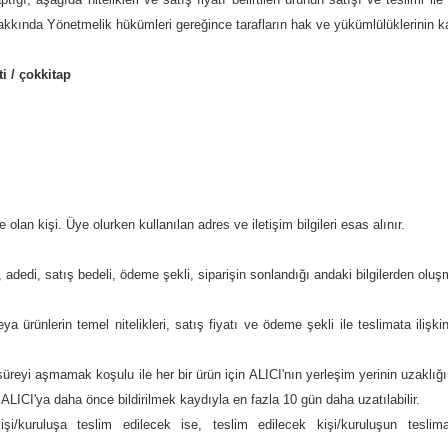
kında Yönetmelik hükümleri gereğince tarafların hak ve yükümlülüklerinin 
i / çokkitap
e olan kişi. Üye olurken kullanılan adres ve iletişim bilgileri esas alınır.
 adedi, satış bedeli, ödeme şekli, siparişin sonlandığı andaki bilgilerden oluş
 ürünlerin temel nitelikleri, satış fiyatı ve ödeme şekli ile teslimata ilişki
eyi aşmamak koşulu ile her bir ürün için ALICI'nın yerleşim yerinin uzaklığın
e ALICI'ya daha önce bildirilmek kaydıyla en fazla 10 gün daha uzatılabilir.
i/kuruluşa teslim edilecek ise, teslim edilecek kişi/kuruluşun tesl