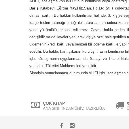
ALICI, sözleşme konusu ürünün kendisine veya gösterdiği a
Barış Kitabevi Eğitim Yay.Hiz.San.Tic.Ltd.Şti / çokkita
olması şarttır. Bu hakkın kullanılması halinde, 3. kişiye v
kargo teslim tutanağı örneği ile fatura aslının iadesi zoru
yasal yükümlülükler iade edilemez. Cayma hakkı nedeni ile 
değişiklik ya da ilaveler yapılarak kişiye özel hale getirile
Ödemenin kredi kartı veya benzeri bir ödeme kartı ile yapılm
edebilir. Bu halde, kartı çıkaran kuruluş itirazın kendisine b
işbu sözleşmenin uygulanmasında, Sanayi ve Ticaret Bakan
yerindeki Tüketici Mahkemeleri yetkilidir.
Siparişin sonuçlanması durumunda ALICI işbu sözleşmenin t
ÇOK KİTAP
5
ANA SINIFINDAN ÜNİV.HAZIRLIĞA
Ü