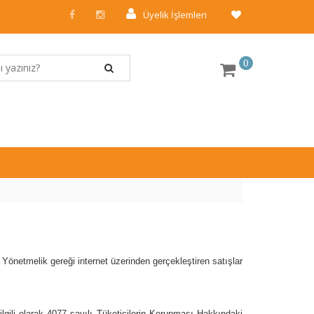
Üyelik İşlemleri
0
netmelik gereği internet üzerinden gerçekleştiren satışlar
 ilgili olarak 4077 sayılı Tüketicilerin Korunması Hakkındaki