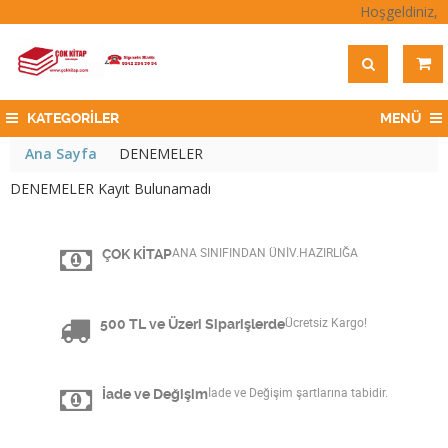
Hoşgeldiniz,
KATEGORİLER
MENÜ
Ana Sayfa
DENEMELER
DENEMELER Kayıt Bulunamadı
ÇOK KİTAP
ANA SINIFINDAN ÜNİV.HAZIRLIĞA
500 TL ve Üzeri Siparişlerde
Ücretsiz Kargo!
İade ve Değişim
İade ve Değişim şartlarına tabidir.