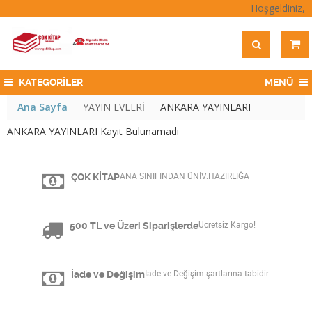
Hoşgeldiniz,
KATEGORİLER
MENÜ
Ana Sayfa
YAYIN EVLERİ
ANKARA YAYINLARI
ANKARA YAYINLARI Kayıt Bulunamadı
ÇOK KİTAP
ANA SINIFINDAN ÜNİV.HAZIRLIĞA
500 TL ve Üzeri Siparişlerde
Ücretsiz Kargo!
İade ve Değişim
İade ve Değişim şartlarına tabidir.