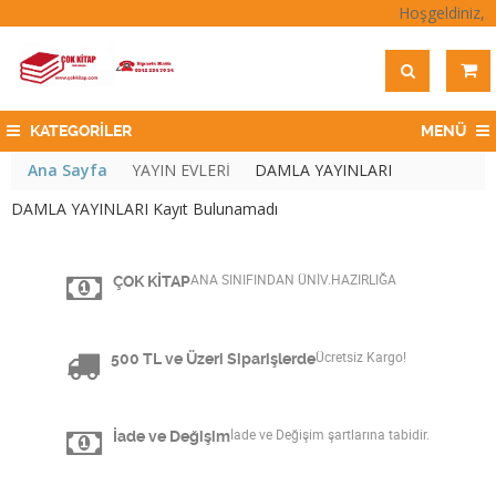
Hoşgeldiniz,
KATEGORİLER
MENÜ
Ana Sayfa
YAYIN EVLERİ
DAMLA YAYINLARI
DAMLA YAYINLARI Kayıt Bulunamadı
ÇOK KİTAP
ANA SINIFINDAN ÜNİV.HAZIRLIĞA
500 TL ve Üzeri Siparişlerde
Ücretsiz Kargo!
İade ve Değişim
İade ve Değişim şartlarına tabidir.