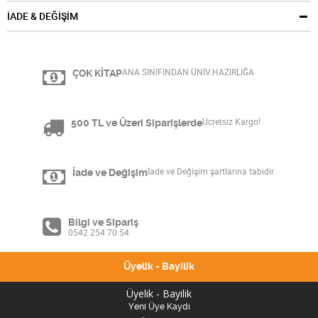
İADE & DEĞİŞİM
ÇOK KİTAP
ANA SINIFINDAN ÜNİV.HAZIRLIĞA
500 TL ve Üzeri Siparişlerde
Ücretsiz Kargo!
İade ve Değişim
İade ve Değişim şartlarına tabidir.
Bilgi ve Sipariş
0542 254 70 54
Üyelik - Bayilik
Üyelik - Bayilik
Yeni Üye Kaydı