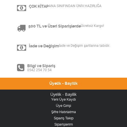
ÇOK KİTAP
ANA SINIFINDAN ÜNİV.HAZIRLIĞA
500 TL ve Üzeri Siparişlerde
Ücretsiz Kargo!
İade ve Değişim
İade ve Değişim şartlarına tabidir.
Bilgi ve Sipariş
0542 254 70 54
Üyelik - Bayilik
Üyelik - Bayilik
Yeni Üye Kaydı
Üye Girişi
Şifre Hatırlatma
Sipariş Takip
Siparişlerim