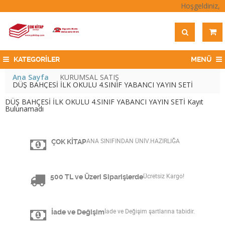
Hoşgeldiniz,
KATEGORİLER
MENÜ
Ana Sayfa
KURUMSAL SATIŞ
DÜŞ BAHÇESİ İLK OKULU 4.SINIF YABANCI YAYIN SETİ
DÜŞ BAHÇESİ İLK OKULU 4.SINIF YABANCI YAYIN SETİ Kayıt
Bulunamadı
ÇOK KİTAP
ANA SINIFINDAN ÜNİV.HAZIRLIĞA
500 TL ve Üzeri Siparişlerde
Ücretsiz Kargo!
İade ve Değişim
İade ve Değişim şartlarına tabidir.