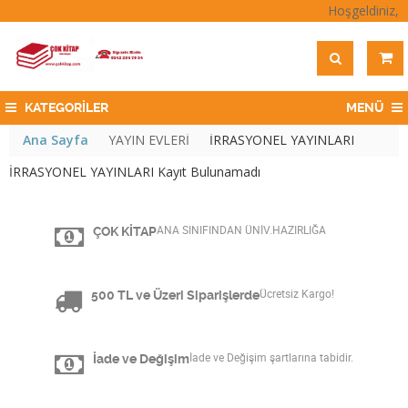
Hoşgeldiniz,
KATEGORİLER
MENÜ
Ana Sayfa
YAYIN EVLERİ
İRRASYONEL YAYINLARI
İRRASYONEL YAYINLARI Kayıt Bulunamadı
ÇOK KİTAP
ANA SINIFINDAN ÜNİV.HAZIRLIĞA
500 TL ve Üzeri Siparişlerde
Ücretsiz Kargo!
İade ve Değişim
İade ve Değişim şartlarına tabidir.