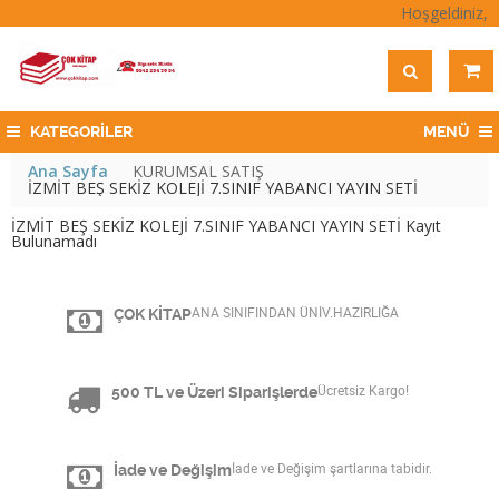
Hoşgeldiniz,
KATEGORİLER
MENÜ
Ana Sayfa
KURUMSAL SATIŞ
İZMİT BEŞ SEKİZ KOLEJİ 7.SINIF YABANCI YAYIN SETİ
İZMİT BEŞ SEKİZ KOLEJİ 7.SINIF YABANCI YAYIN SETİ Kayıt
Bulunamadı
ÇOK KİTAP
ANA SINIFINDAN ÜNİV.HAZIRLIĞA
500 TL ve Üzeri Siparişlerde
Ücretsiz Kargo!
İade ve Değişim
İade ve Değişim şartlarına tabidir.