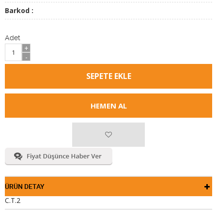
Barkod :
Adet
+
-
HEMEN AL
ÜRÜN DETAY
C.T.2