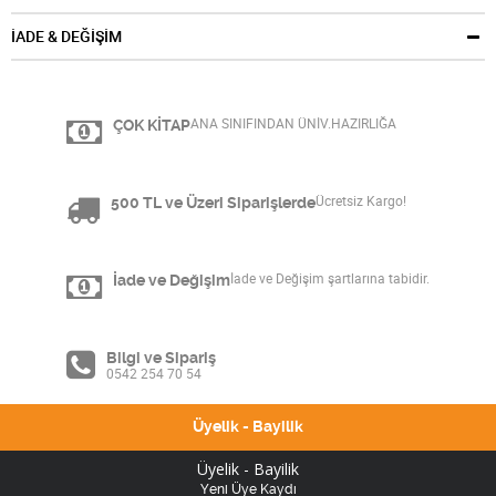
İADE & DEĞİŞİM
ÇOK KİTAP
ANA SINIFINDAN ÜNİV.HAZIRLIĞA
500 TL ve Üzeri Siparişlerde
Ücretsiz Kargo!
İade ve Değişim
İade ve Değişim şartlarına tabidir.
Bilgi ve Sipariş
0542 254 70 54
Üyelik - Bayilik
Üyelik - Bayilik
Yeni Üye Kaydı