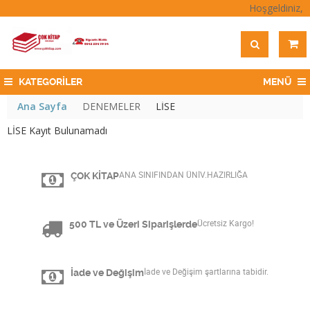
Hoşgeldiniz,
KATEGORİLER
MENÜ
Ana Sayfa
DENEMELER
LİSE
LİSE Kayıt Bulunamadı
ÇOK KİTAP
ANA SINIFINDAN ÜNİV.HAZIRLIĞA
500 TL ve Üzeri Siparişlerde
Ücretsiz Kargo!
İade ve Değişim
İade ve Değişim şartlarına tabidir.