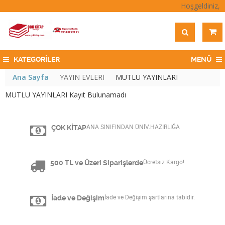
Hoşgeldiniz,
KATEGORİLER
MENÜ
Ana Sayfa
YAYIN EVLERİ
MUTLU YAYINLARI
MUTLU YAYINLARI Kayıt Bulunamadı
ÇOK KİTAP
ANA SINIFINDAN ÜNİV.HAZIRLIĞA
500 TL ve Üzeri Siparişlerde
Ücretsiz Kargo!
İade ve Değişim
İade ve Değişim şartlarına tabidir.