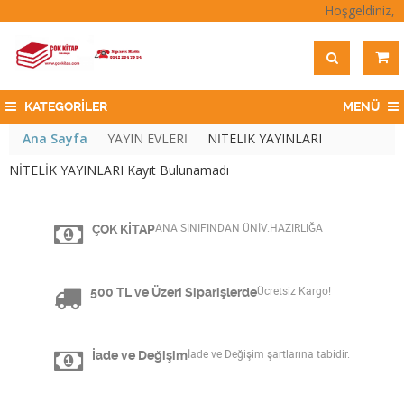
Hoşgeldiniz,
KATEGORİLER
MENÜ
Ana Sayfa
YAYIN EVLERİ
NİTELİK YAYINLARI
NİTELİK YAYINLARI Kayıt Bulunamadı
ÇOK KİTAP
ANA SINIFINDAN ÜNİV.HAZIRLIĞA
500 TL ve Üzeri Siparişlerde
Ücretsiz Kargo!
İade ve Değişim
İade ve Değişim şartlarına tabidir.