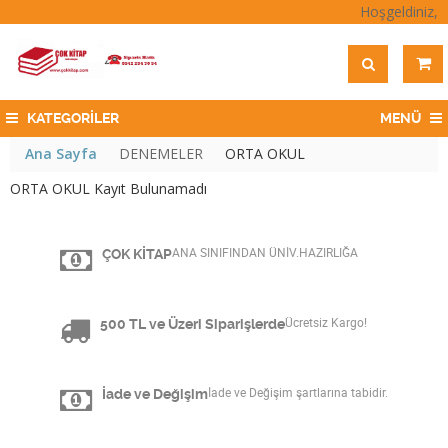
Hoşgeldiniz,
KATEGORİLER
MENÜ
Ana Sayfa
DENEMELER
ORTA OKUL
ORTA OKUL Kayıt Bulunamadı
ÇOK KİTAP
ANA SINIFINDAN ÜNİV.HAZIRLIĞA
500 TL ve Üzeri Siparişlerde
Ücretsiz Kargo!
İade ve Değişim
İade ve Değişim şartlarına tabidir.