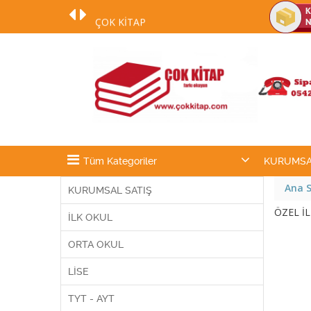
ÇOK KİTAP
DESTEK NUMARAMIZ 0542 254 70 54
:)
Tüm Kategoriler
KURUMSA
Ana 
KURUMSAL SATIŞ
ÖZEL İL
İLK OKUL
ORTA OKUL
LİSE
TYT - AYT