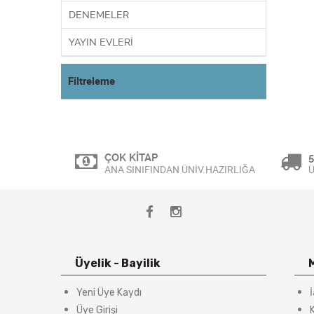
DENEMELER
YAYIN EVLERİ
Filtreleme
ÇOK KİTAP
5
ANA SINIFINDAN ÜNİV.HAZIRLIĞA
Ü
Üyelik - Bayilik
Yeni Üye Kaydı
Üye Girişi
K