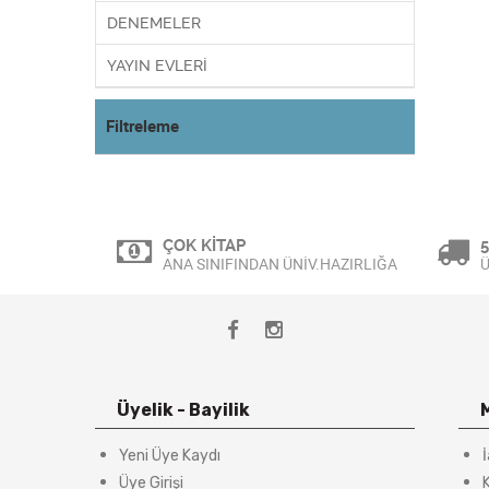
DENEMELER
YAYIN EVLERİ
Filtreleme
ÇOK KİTAP
5
ANA SINIFINDAN ÜNİV.HAZIRLIĞA
Ü
Üyelik - Bayilik
Yeni Üye Kaydı
Üye Girişi
K