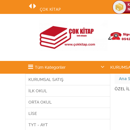
ÇOK KİTAP
DESTEK NUMARAMIZ 0542 254 70 54
:)
Tüm Kategoriler
KURUMSA
Ana 
KURUMSAL SATIŞ
ÖZEL İL
İLK OKUL
ORTA OKUL
LİSE
TYT - AYT