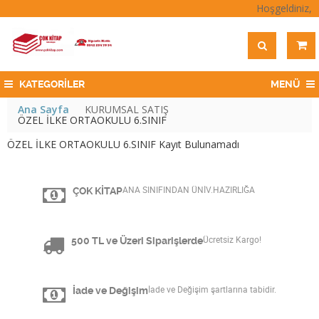
Hoşgeldiniz,
KATEGORİLER
MENÜ
Ana Sayfa
KURUMSAL SATIŞ
ÖZEL İLKE ORTAOKULU 6.SINIF
ÖZEL İLKE ORTAOKULU 6.SINIF Kayıt Bulunamadı
ÇOK KİTAP
ANA SINIFINDAN ÜNİV.HAZIRLIĞA
500 TL ve Üzeri Siparişlerde
Ücretsiz Kargo!
İade ve Değişim
İade ve Değişim şartlarına tabidir.