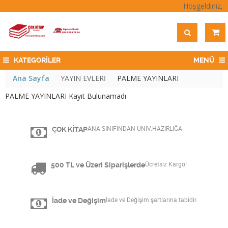
Hoşgeldiniz,
KATEGORİLER
MENÜ
Ana Sayfa
YAYIN EVLERİ
PALME YAYINLARI
PALME YAYINLARI Kayıt Bulunamadı
ÇOK KİTAP
ANA SINIFINDAN ÜNİV.HAZIRLIĞA
500 TL ve Üzeri Siparişlerde
Ücretsiz Kargo!
İade ve Değişim
İade ve Değişim şartlarına tabidir.