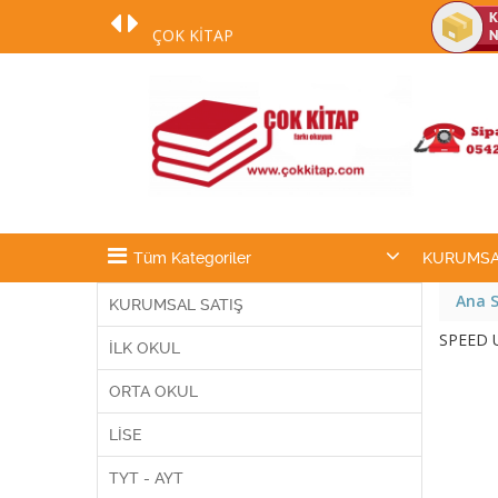
ÇOK KİTAP
DESTEK NUMARAMIZ 0542 254 70 54
:)
Tüm Kategoriler
KURUMSA
Ana 
KURUMSAL SATIŞ
SPEED U
İLK OKUL
ORTA OKUL
LİSE
TYT - AYT