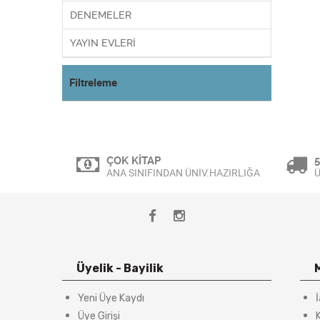
DENEMELER
YAYIN EVLERİ
Filtreleme
ÇOK KİTAP
5
ANA SINIFINDAN ÜNİV.HAZIRLIĞA
Ü
Üyelik - Bayilik
Yeni Üye Kaydı
Üye Girişi
K