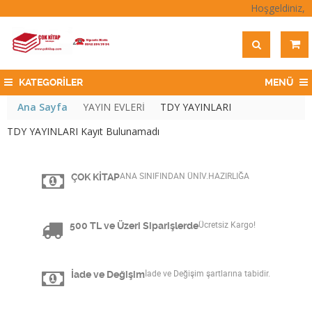
Hoşgeldiniz,
KATEGORİLER
MENÜ
Ana Sayfa
YAYIN EVLERİ
TDY YAYINLARI
TDY YAYINLARI Kayıt Bulunamadı
ÇOK KİTAP
ANA SINIFINDAN ÜNİV.HAZIRLIĞA
500 TL ve Üzeri Siparişlerde
Ücretsiz Kargo!
İade ve Değişim
İade ve Değişim şartlarına tabidir.