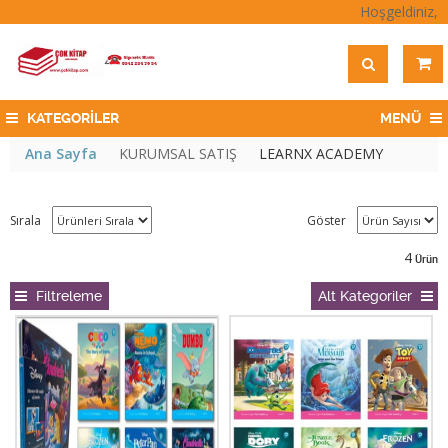
Hoşgeldiniz,
KATEGORİLER
MENÜ
Ana Sayfa
KURUMSAL SATIŞ
LEARNX ACADEMY
Sırala
Göster
4
Ürün
Filtreleme
Alt Kategoriler